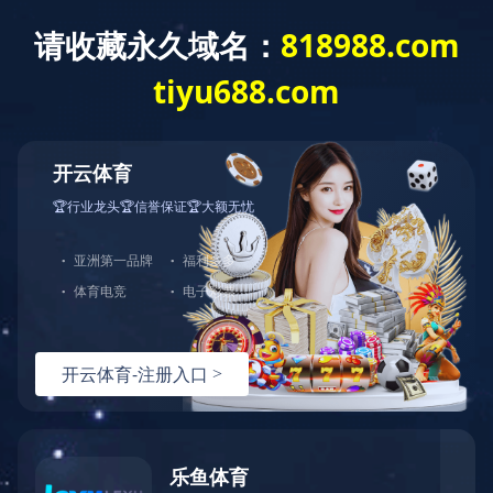
咨询热线：
400-8228-286
Toggle
navigati
产品展示
智能立体车库系列
PPY平面移动