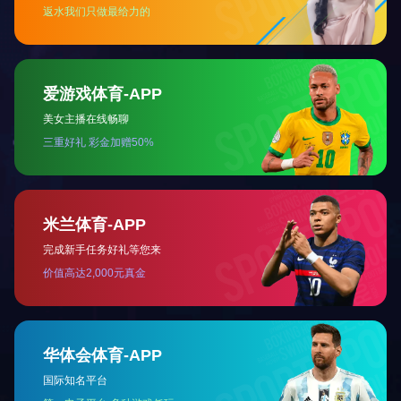
企业概况
新闻中心
产品展示
工程案列
产品优势
合作加
盟
服务支持
联系我们
扫一扫，关注我们
扫一扫，手机访问