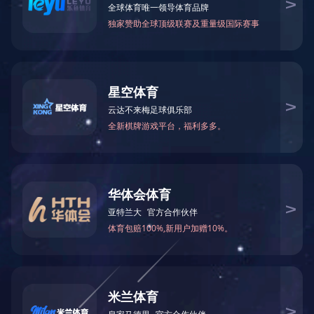
运行原理及特点 采用在同一层上用搬运台车或起重机平面移动，或使载车板平
面横移实现存取停放车辆,亦可用搬运台车和升降机配合实现多层平面移动存取
停放车辆。此种类型的设备大多为多层平面移动类,这种车库可以建
咨询热线：
400-822-8286
13707400505
产品详情
运行原理及特点
采用在同一层上用搬运台车或起重机平面移动，或使载车板
平面横移实现存取停放车辆,亦可用搬运台车和升降机配合实现多
层平面移动存取停放车辆。此种类型的设备大多为多层平面移动
类,这种车库可以建成大型化、自动化的车库、容车密度大、存
(取)车快捷,适宜建在大型住宅周围的地下，对机场、车站、繁华