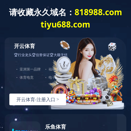
咨询热线：
400-8228-286
Toggle
navigati
新闻中心
选择立体停车场的注意事项有哪些？
说起立体停车场相信大家都知道它的设备是比较优质的，因为