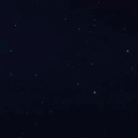
网站导航
企业概况
新闻中心
产品展示
工程案列
产品优势
合作加盟
服务支持
联系我们