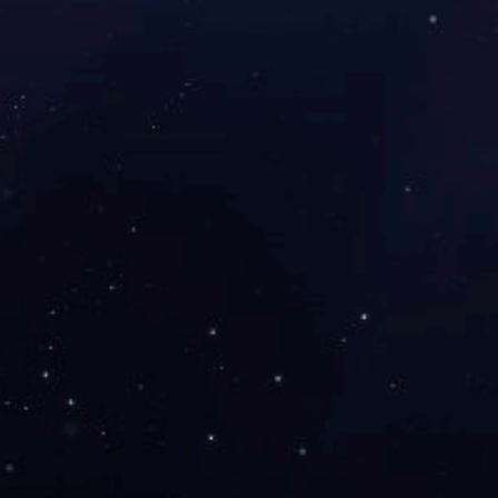
联系我们
乐动平台
网址：www.energyonproducts.com
邮编：414300
服务热线：400-822-8286
销售热线：13707400505
电话：0730-3798128
传真：0730-3753717
邮箱：yuanruijx@163.com
总公司地址：湖南省临湘市三湾工业园