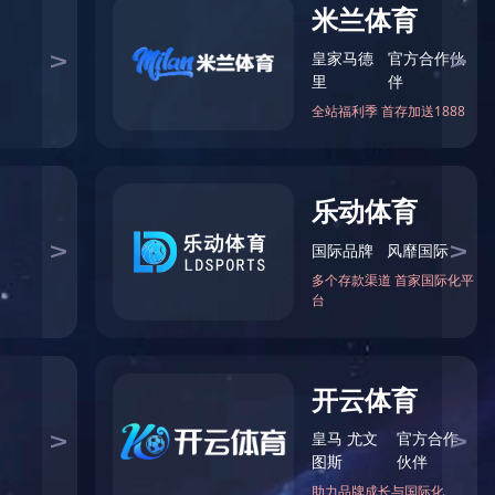
当前位置：
乐动（中国）
>
企业概况
>
远瑞荣誉
级