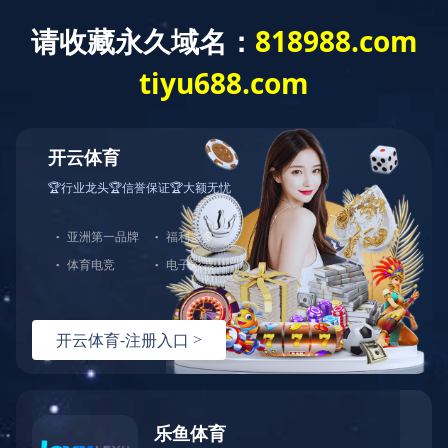
咨询热线：
400-8228-286
Toggle
navigati
新闻中心
热烈祝贺我公司与武汉名流地产有限公司人和
天地城市广场二期项目签订立体车库销售安装
合同