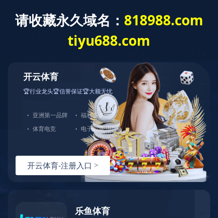
咨询热线：
400-8228-286
Toggle
navigati
新闻中心
远瑞立体车库十大安全操作规范
立体车库属于特种设备，相关操作人员需要持证上岗